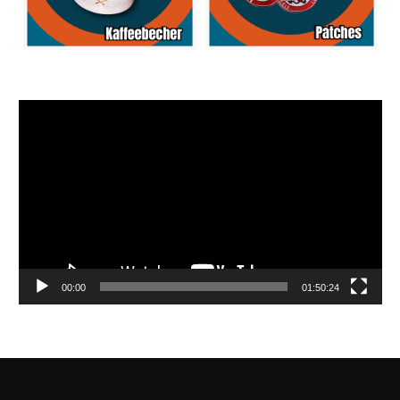
Video-
Player
00:00
01:50:24