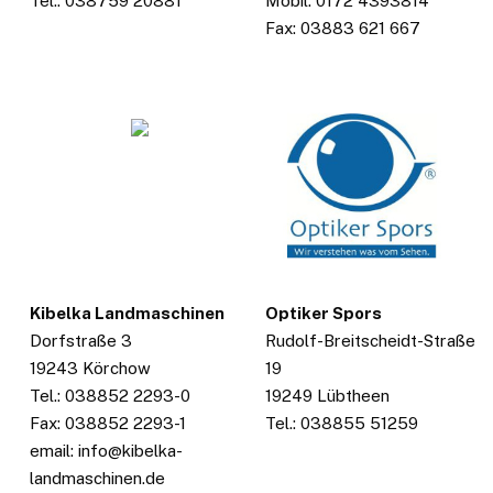
Tel.: 038759 20881
Mobil: 0172 4393814
Fax: 03883 621 667
Kibelka Landmaschinen
Optiker Spors
Dorfstraße 3
Rudolf-Breitscheidt-Straße
19243 Körchow
19
Tel.: 038852 2293-0
19249 Lübtheen
Fax: 038852 2293-1
Tel.: 038855 51259
email: info@kibelka-
landmaschinen.de