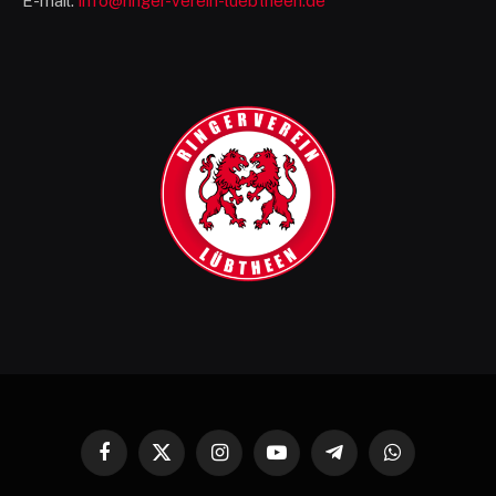
E-mail:
info@ringer-verein-luebtheen.de
Facebook
X
Instagram
YouTube
Telegram
WhatsApp
(Twitter)