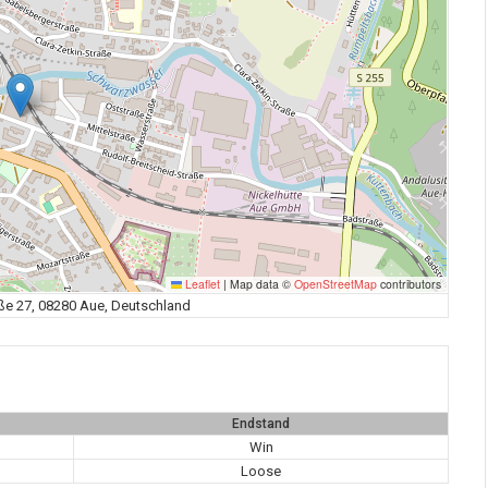
Leaflet
|
Map data ©
OpenStreetMap
contributors
ße 27, 08280 Aue, Deutschland
Endstand
Win
Loose