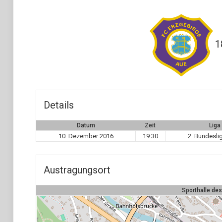
1
Details
Datum
Zeit
Liga
10. Dezember 2016
19:30
2. Bundesli
Austragungsort
Sporthalle de