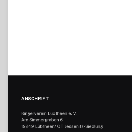
ANSCHRIFT
Ringerverein Lübtheen e. V.
Am Simmergraben 6
19249 Lübtheen/ OT Jessenitz-Siedlung