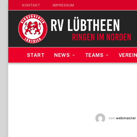
KONTAKT
IMPRESSUM
START
NEWS
TEAMS
VEREI
von
webmaster