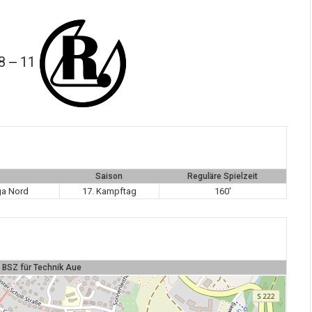
8
11
—
Saison
Reguläre Spielzeit
ga Nord
17. Kampftag
160'
s BSZ für Technik Aue