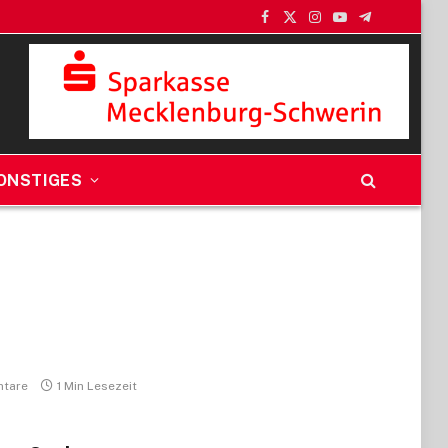
Facebook
X
Instagram
YouTube
Telegram
(Twitter)
ONSTIGES
tare
1 Min Lesezeit