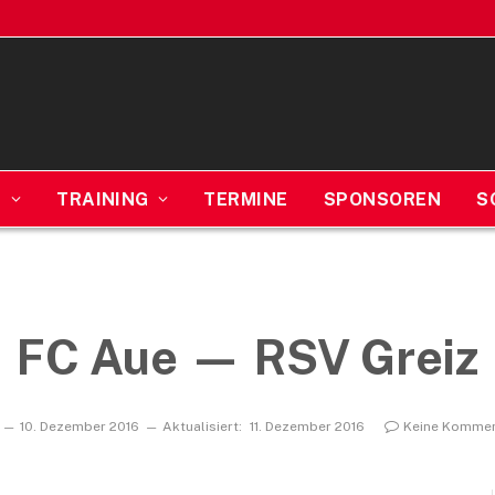
N
TRAINING
TERMINE
SPONSOREN
S
FC Aue — RSV Greiz
10. Dezember 2016
Aktualisiert:
11. Dezember 2016
Keine Kommen