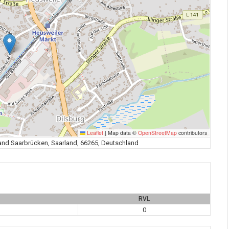
Leaflet
|
Map data ©
OpenStreetMap
contributors
band Saarbrücken, Saarland, 66265, Deutschland
RVL
0