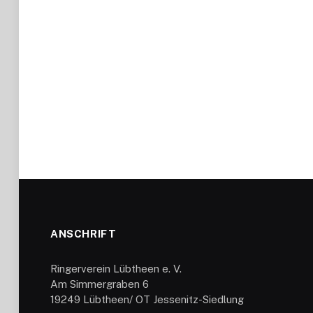
ANSCHRIFT
Ringerverein Lübtheen e. V.
Am Simmergraben 6
19249 Lübtheen/ OT Jessenitz-Siedlung