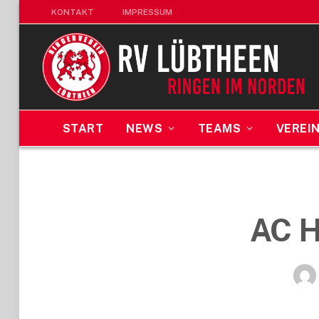
KONTAKT
IMPRESSUM
START
NEWS
TEAMS
VEREI
AC H