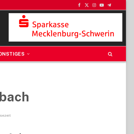
Facebook
X
Instagram
YouTube
Telegram
(Twitter)
ONSTIGES
lbach
esezeit