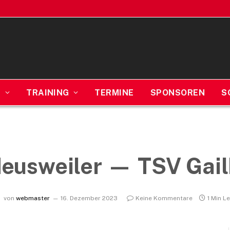
N
TRAINING
TERMINE
SPONSOREN
S
eusweiler — TSV Gai
von
webmaster
16. Dezember 2023
Keine Kommentare
1 Min L