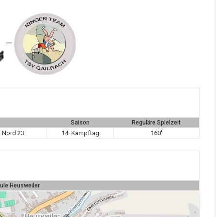
—
Saison
Reguläre Spielzeit
a Nord 23
14. Kampftag
160'
ule Heusweiler