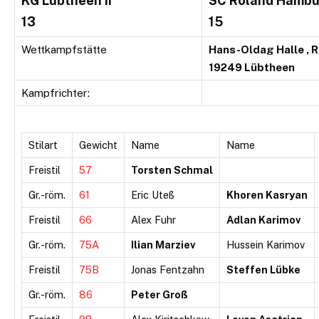
KG Lübtheen II
SC Roland Hamb
13
15
Wettkampfstätte
Hans-Oldag Halle , R
19249 Lübtheen
Kampfrichter:
Stilart
Gewicht
Name
Name
Freistil
57
Torsten Schmal
Gr.-röm.
61
Eric Uteß
Khoren Kasryan
Freistil
66
Alex Fuhr
Adlan Karimov
Gr.-röm.
75A
Ilian Marziev
Hussein Karimov
Freistil
75B
Jonas Fentzahn
Steffen Lübke
Gr.-röm.
86
Peter Groß