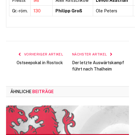
Freistil
98
Alex Kiritschkow
Levon Asatrian
Gr.-röm.
130
Philipp Groß
Ole Peters
VORHERIGER ARTIKEL
NÄCHSTER ARTIKEL
Ostseepokal in Rostock
Der letzte Auswärtskampf
führt nach Thalheim
ÄHNLICHE
BEITRÄGE