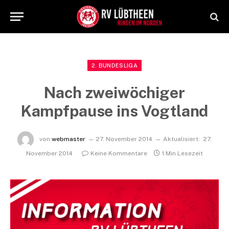
2. BUNDESLIGA
Nach zweiwöchiger
Kampfpause ins Vogtland
von
webmaster
27. November 2014
Aktualisiert:
27.
November 2014
Keine Kommentare
1 Min Lesezeit